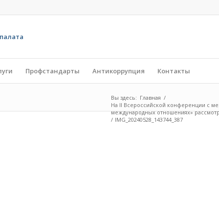
луги
Профстандарты
Антикоррупция
Контакты
Вы здесь:
Главная
/
На II Всероссийской конференции с м
международных отношениях» рассмотре
/
IMG_20240528_143744_387