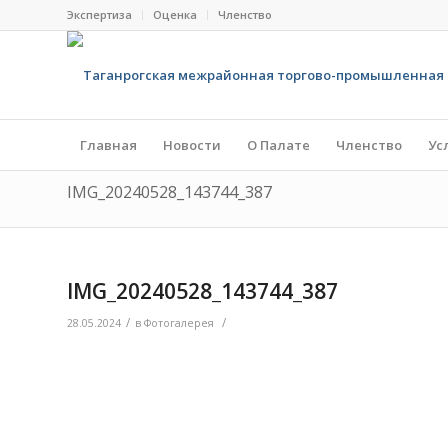
Экспертиза
Оценка
Членство
Главная
Новости
О Палате
Членство
Ус
IMG_20240528_143744_387
IMG_20240528_143744_387
/
/
28.05.2024
в
Фотогалерея