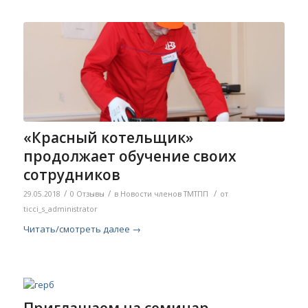
«Красный котельщик»
продолжает обучение своих
сотрудников
/
/
/
29.05.2018
0 Отзывы
в
Новости членов ТМТПП
от
ticci_s_administrator
Читать/смотреть далее
→
Приглашаем на семинар