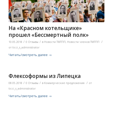
На «Красном котельщике»
прошел «Бессмертный полк»
/
/
/
10.05.2018
0 Отзывы
в
Новости ТМТПП
,
Новости членов ТМТПП
от
ticci_s_administrator
Читать/смотреть далее
→
Флексоформы из Липецка
/
/
/
08.05.2018
0 Отзывы
в
Коммерческие предложения
от
ticci_s_administrator
Читать/смотреть далее
→