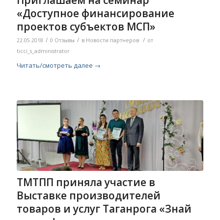
«Доступное финансирование
проектов субъектов МСП»
/
/
/
22.05.2018
0 Отзывы
в
Новости партнеров
от
ticci_s_administrator
Читать/смотреть далее
→
ТМТПП приняла участие в
Выставке производителей
товаров и услуг Таганрога «Знай