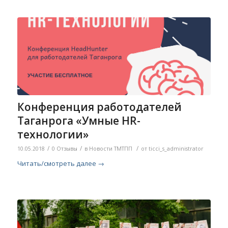
Конференция работодателей
Таганрога «Умные HR-
технологии»
/
/
/
10.05.2018
0 Отзывы
в
Новости ТМТПП
от
ticci_s_administrator
Читать/смотреть далее
→