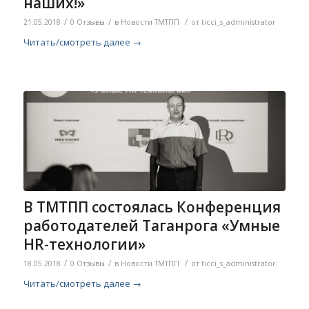
наших!»
/
/
/
21.05.2018
0 Отзывы
в
Новости ТМТПП
от
ticci_s_administrator
Читать/смотреть далее
→
В ТМТПП состоялась Конференция
работодателей Таганрога «Умные
HR-технологии»
/
/
/
18.05.2018
0 Отзывы
в
Новости ТМТПП
от
ticci_s_administrator
Читать/смотреть далее
→